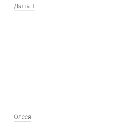
Даша Т
Олеся