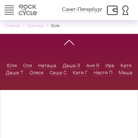
Toggle
Санкт-Петербург
navigation
Главная
Тренеры
Юля
Юля
Оля
Наташа
Даша З
Аня Я
Ира
Катя
Даша Т
Олеся
Саша С
Катя Г
Настя П
Маша