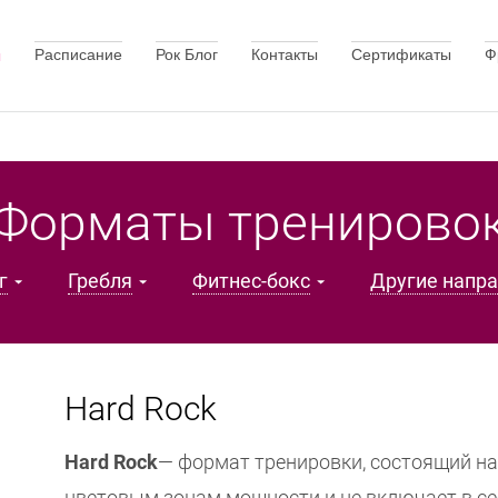
Расписание
Рок Блог
Контакты
Сертификаты
Ф
ы
Форматы тренирово
г
Гребля
Фитнес-бокс
Другие напр
Hard Rock
Hard Rock
— формат тренировки, состоящий на 
цветовым зонам мощности и не включает в се