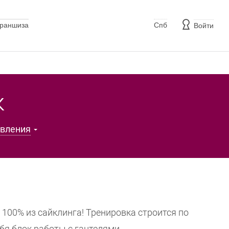
раншиза
Спб
Войти
к
авления
100% из сайклинга! Тренировка строится по
бя блок работы с гантелями.