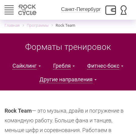
Toggle
Санкт-Петербург
navigation
Главная
Программы
Rock Team
Форматы тренировок
Сайклинг
Гребля
Фитнес-бокс
Другие направления
Rock Team
— это музыка, драйв и погружение в
командную работу. Больше фана и танцев,
меньше цифр и соревнования. Работаем в