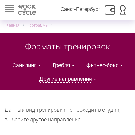
Toggle
Санкт-Петербург
navigation
Главная
Программы
Форматы тренировок
Сайклинг
Гребля
Фитнес-бокс
Другие направления
Данный вид тренировки не проходит в студии,
выберите другое направление