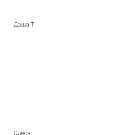
Даша Т
Олеся