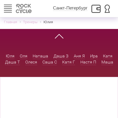
Toggle
Санкт-Петербург
navigation
Главная
Тренеры
Юлия
Юля
Оля
Наташа
Даша З
Аня Я
Ира
Катя
Даша Т
Олеся
Саша С
Катя Г
Настя П
Маша