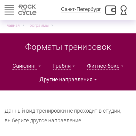
Toggle
Санкт-Петербург
navigation
Главная
Программы
Форматы тренировок
Сайклинг
Гребля
Фитнес-бокс
Другие направления
Данный вид тренировки не проходит в студии,
выберите другое направление